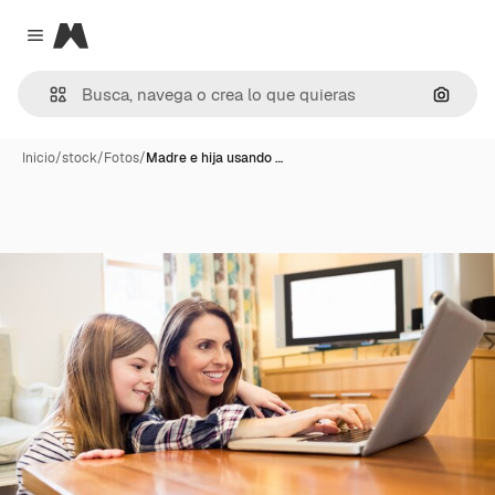
Magnific
Close menu
Buscar
Inicio
/
stock
/
Fotos
/
Madre e hija usando …