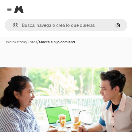
Magnific
Close menu
Buscar
Inicio
/
stock
/
Fotos
/
Madre e hijo comiend…