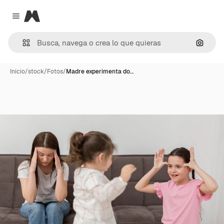
Magnific
Close menu
Buscar
Inicio
/
stock
/
Fotos
/
Madre experimenta do…