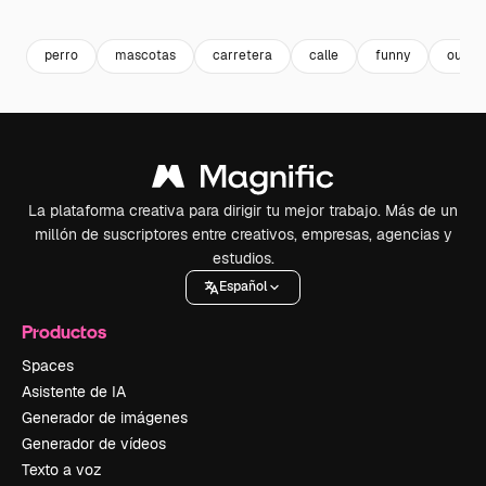
Premium
Premium
Premium
Premium
perro
mascotas
carretera
calle
funny
outdo
La plataforma creativa para dirigir tu mejor trabajo. Más de un
millón de suscriptores entre creativos, empresas, agencias y
estudios.
Español
Productos
Spaces
Asistente de IA
Generador de imágenes
Generador de vídeos
Texto a voz