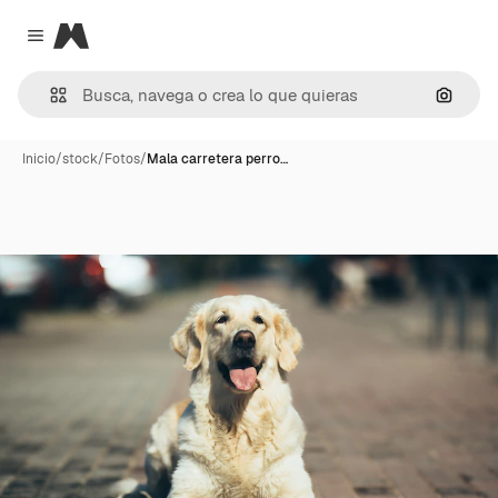
Magnific
Close menu
Buscar
Inicio
/
stock
/
Fotos
/
Mala carretera perro…