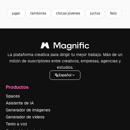
jugar
tambores
chicas jovenes
juntos
feliz
d
La plataforma creativa para dirigir tu mejor trabajo. Más de un
millón de suscriptores entre creativos, empresas, agencias y
estudios.
Español
Productos
Spaces
Asistente de IA
Generador de imágenes
Generador de vídeos
Texto a voz