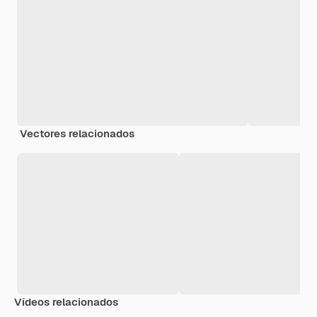
Vectores relacionados
Vídeos relacionados
Premium
Premium
Premium
Premium
Generado p