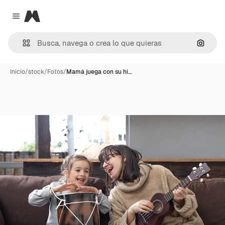
Magnific
Close menu
Buscar
Inicio
/
stock
/
Fotos
/
Mamá juega con su hi…