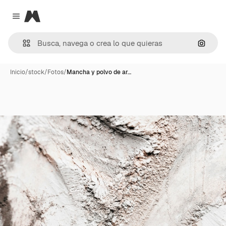
Magnific
Close menu
Buscar
Inicio
/
stock
/
Fotos
/
Mancha y polvo de ar…