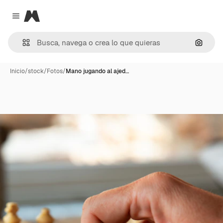
Magnific
Close menu
Buscar
Inicio
/
stock
/
Fotos
/
Mano jugando al ajed…