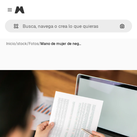
Magnific
Close menu
Buscar
Inicio
/
stock
/
Fotos
/
Mano de mujer de neg…