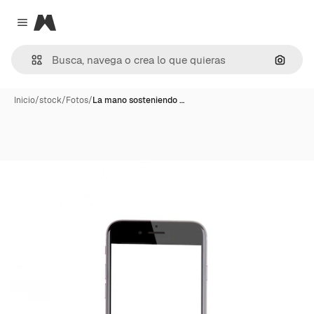
Magnific
Close menu
Buscar
Inicio
/
stock
/
Fotos
/
La mano sosteniendo …