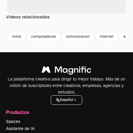
Vídeos relacionados
Premium
Premium
Premium
Premium
móvil
computadoras
comunicacion
internet
empt
La plataforma creativa para dirigir tu mejor trabajo. Más de un
millón de suscriptores entre creativos, empresas, agencias y
estudios.
Español
Productos
Spaces
Asistente de IA