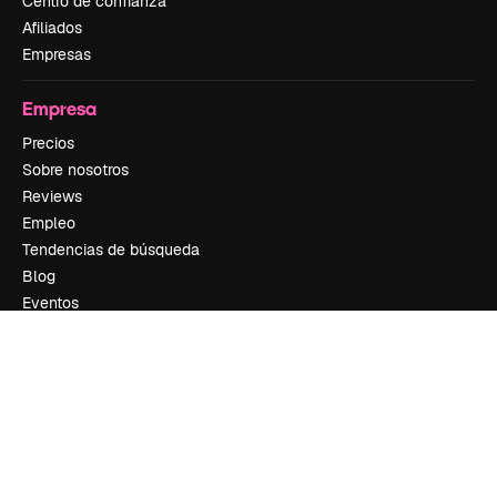
Centro de confianza
Afiliados
Empresas
Empresa
Precios
Sobre nosotros
Reviews
Empleo
Tendencias de búsqueda
Blog
Eventos
Slidesgo
Vender contenido
Sala de prensa
¿Buscas magnific.ai?
Síguenos