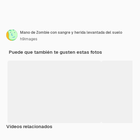
Mano de Zombie con sangre y herida levantada del suelo
h9images
Puede que también te gusten estas fotos
Vídeos relacionados
Premium
Premium
Generado por IA
Premium
Premium
Generado p