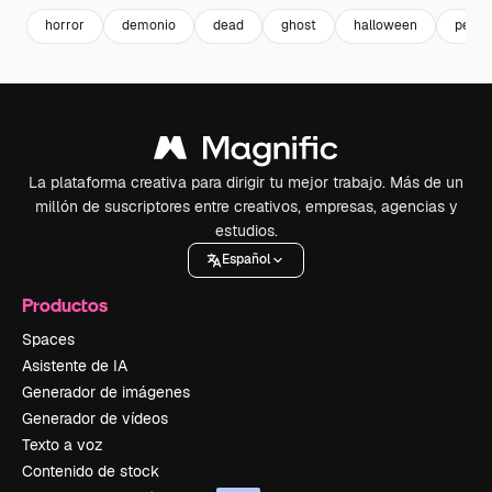
horror
demonio
dead
ghost
halloween
pesadi
La plataforma creativa para dirigir tu mejor trabajo. Más de un
millón de suscriptores entre creativos, empresas, agencias y
estudios.
Español
Productos
Spaces
Asistente de IA
Generador de imágenes
Generador de vídeos
Texto a voz
Contenido de stock