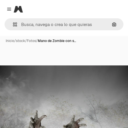
Magnific
Close menu
Buscar
Inicio
/
stock
/
Fotos
/
Mano de Zombie con s…