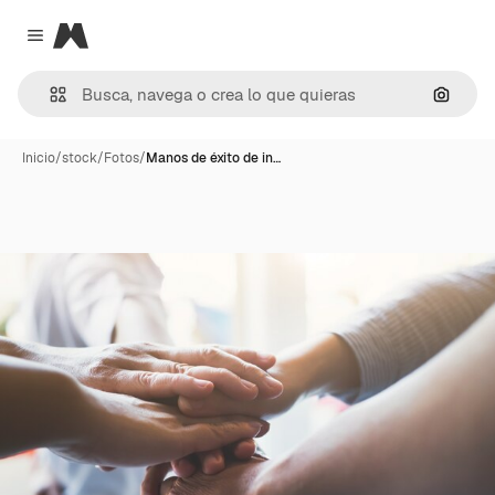
Magnific
Close menu
Buscar
Inicio
/
stock
/
Fotos
/
Manos de éxito de in…