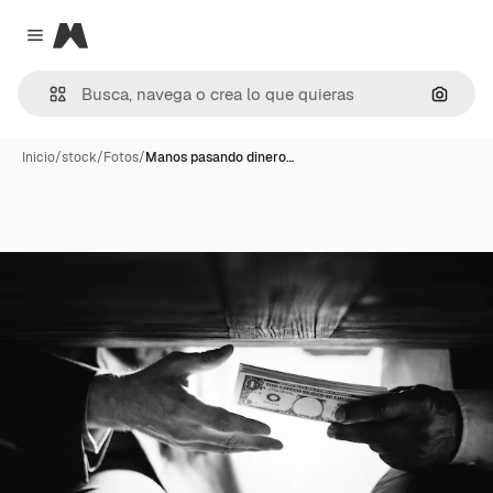
Magnific
Close menu
Buscar
Inicio
/
stock
/
Fotos
/
Manos pasando dinero…