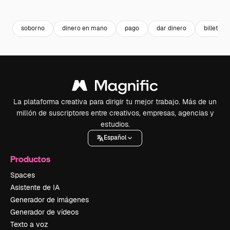
Premium
Premium
Premium
Premium
soborno
dinero en mano
pago
dar dinero
billetes
La plataforma creativa para dirigir tu mejor trabajo. Más de un
millón de suscriptores entre creativos, empresas, agencias y
estudios.
Español
Productos
Spaces
Asistente de IA
Generador de imágenes
Generador de vídeos
Texto a voz