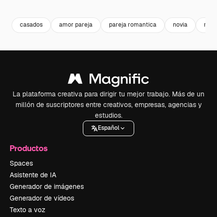
Premium
Premium
Premium
Premium
Generado p
casados
amor pareja
pareja romantica
novia
rom
La plataforma creativa para dirigir tu mejor trabajo. Más de un
millón de suscriptores entre creativos, empresas, agencias y
estudios.
Español
Productos
Spaces
Asistente de IA
Generador de imágenes
Generador de vídeos
Texto a voz