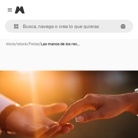
Magnific
Close menu
Buscar
Inicio
/
stock
/
Fotos
/
Las manos de los rec…