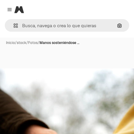
Magnific
Close menu
Buscar
Inicio
/
stock
/
Fotos
/
Manos sosteniéndose …