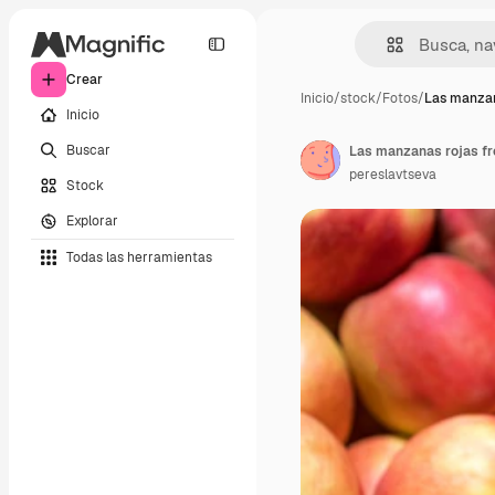
Crear
Inicio
/
stock
/
Fotos
/
Las manzan
Inicio
Buscar
Las manzanas rojas f
pereslavtseva
Stock
Explorar
Todas las herramientas