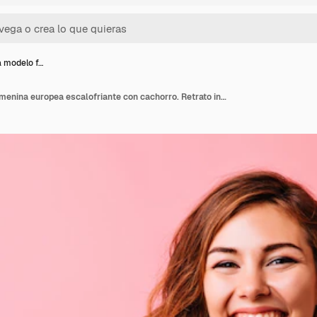
a modelo f…
Maravillosa modelo femenina europea escalofriante con cachorro. Retrato interior de una chica elegante disfrutando de una sesión de retratos con su linda mascota.