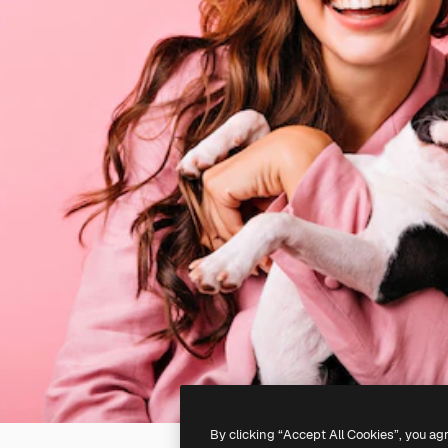
By clicking “Accept All Cookies”, you ag