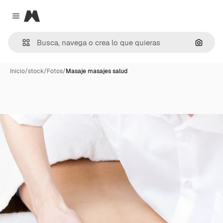
Magnific
Close menu
Buscar
Inicio
/
stock
/
Fotos
/
Masaje masajes salud