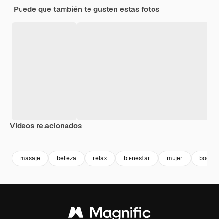
Puede que también te gusten estas fotos
Vídeos relacionados
Premium
Premium
Premium
Premium
Generado p
masaje
belleza
relax
bienestar
mujer
body