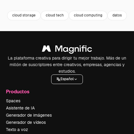
Premium
Premium
Premium
Premium
cloud storage
cloud tech
cloud computing
datos
i
La plataforma creativa para dirigir tu mejor trabajo. Más de un
millón de suscriptores entre creativos, empresas, agencias y
estudios.
Español
Productos
Spaces
Asistente de IA
Generador de imágenes
Generador de vídeos
Texto a voz