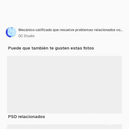
Mecánico calificado que resuelve problemas relacionados con el rendimiento en la sala de servidores. Experto utiliza una tableta para identificar problemas operativos que causan la desaceleración de la electrónica de las instalaciones de alta tecnología
DC Studio
Puede que también te gusten estas fotos
PSD relacionados