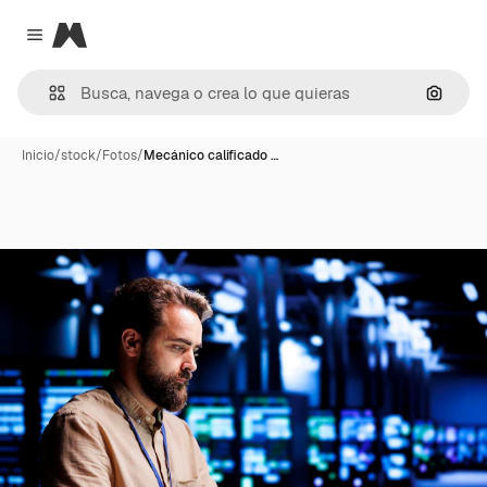
Magnific
Close menu
Buscar
Inicio
/
stock
/
Fotos
/
Mecánico calificado …