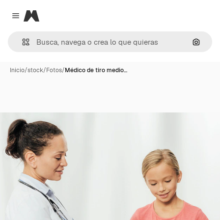
Magnific
Close menu
Buscar
Inicio
/
stock
/
Fotos
/
Médico de tiro medio…