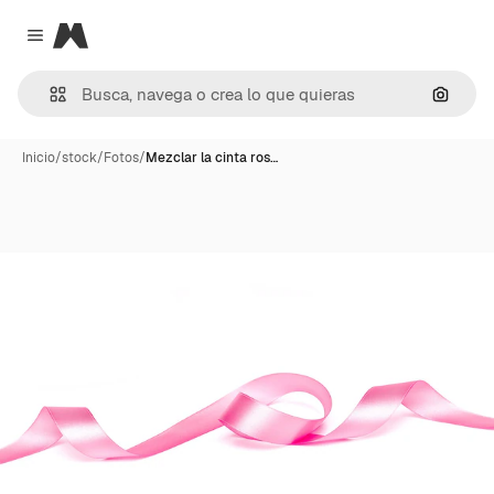
Magnific
Close menu
Buscar
Inicio
/
stock
/
Fotos
/
Mezclar la cinta ros…