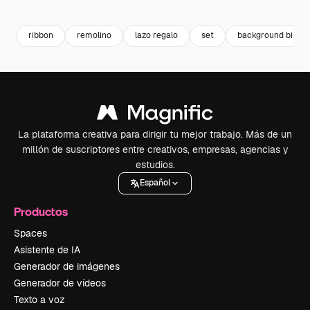
Premium
Premium
Premium
Premium
Generado p
ribbon
remolino
lazo regalo
set
background birthd
La plataforma creativa para dirigir tu mejor trabajo. Más de un
millón de suscriptores entre creativos, empresas, agencias y
estudios.
Español
Productos
Spaces
Asistente de IA
Generador de imágenes
Generador de vídeos
Texto a voz