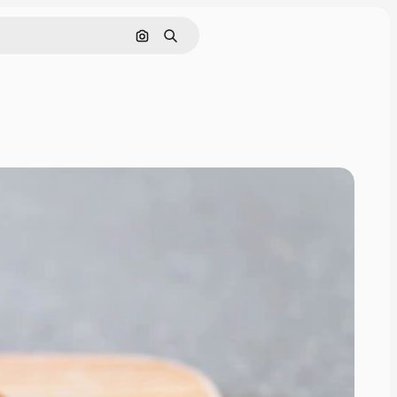
Buscar por imagen
Buscar