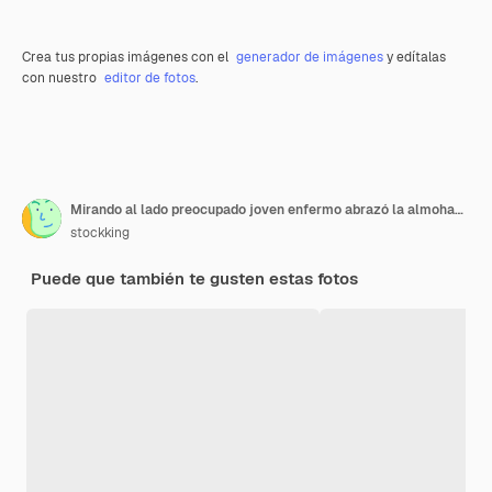
Crea tus propias imágenes con el
generador de imágenes
y edítalas
con nuestro
editor de fotos
.
Mirando al lado preocupado joven enfermo abrazó la almohada y sosteniendo un vaso de agua con pastillas aisladas sobre fondo verde
stockking
Puede que también te gusten estas fotos