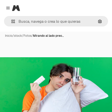
Magnific
Close menu
Buscar
Inicio
/
stock
/
Fotos
/
Mirando al lado preo…