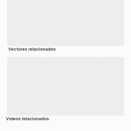
Vectores relacionados
Vídeos relacionados
Premium
Premium
Generado por IA
Premium
Premium
Generado p