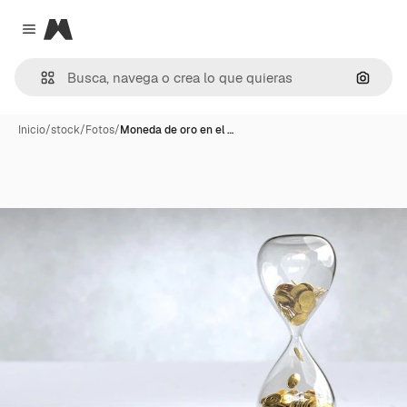
Magnific
Close menu
Buscar
Inicio
/
stock
/
Fotos
/
Moneda de oro en el …