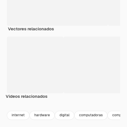
Vectores relacionados
Vídeos relacionados
Premium
Premium
Premium
Premium
internet
hardware
digital
computadoras
computad