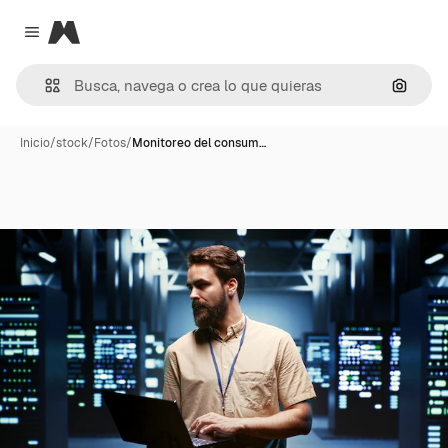
Magnific
Close menu
Buscar
Inicio
/
stock
/
Fotos
/
Monitoreo del consum…