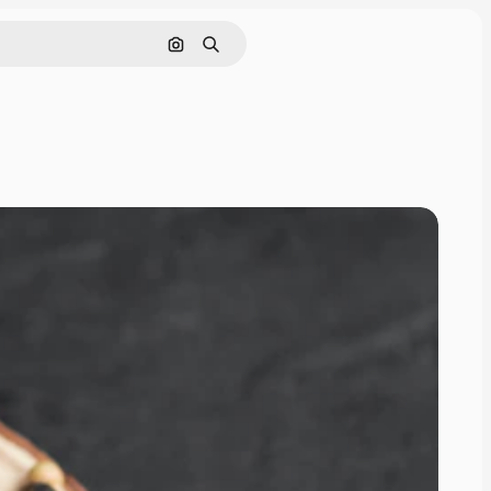
Buscar por imagen
Buscar