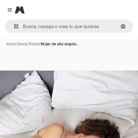
Magnific
Close menu
Buscar
Inicio
/
stock
/
Fotos
/
Mujer de alto ángulo…