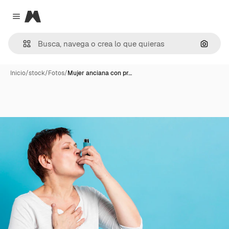
Magnific
Close menu
Buscar
Inicio
/
stock
/
Fotos
/
Mujer anciana con pr…