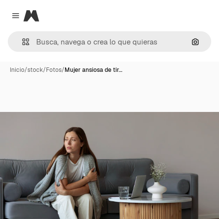
Magnific
Close menu
Buscar
Inicio
/
stock
/
Fotos
/
Mujer ansiosa de tir…