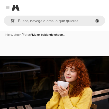
Magnific
Close menu
Buscar
Inicio
/
stock
/
Fotos
/
Mujer bebiendo choco…