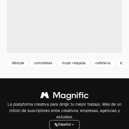
lifestyle
comodidad
mujer relajada
cafeteria
bebid
La plataforma creativa para dirigir tu mejor trabajo. Más de un
millón de suscriptores entre creativos, empresas, agencias y
estudios.
Español