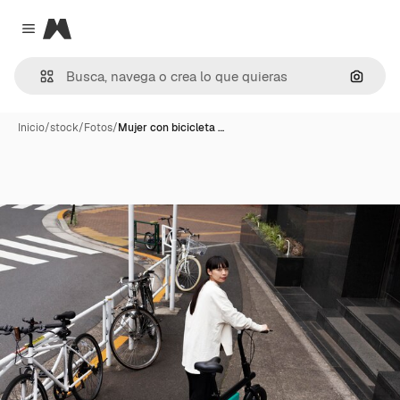
Magnific
Close menu
Buscar
Inicio
/
stock
/
Fotos
/
Mujer con bicicleta …