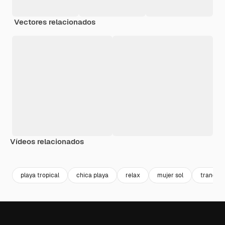
Vectores relacionados
Vídeos relacionados
Premium
Premium
Generado por IA
Premium
Premium
playa tropical
chica playa
relax
mujer sol
tranquil