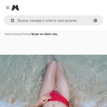
Magnific
Close menu
Buscar
Inicio
/
stock
/
Fotos
/
Mujer en bikini rela…