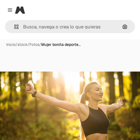
Magnific
Close menu
Buscar
Inicio
/
stock
/
Fotos
/
Mujer bonita deporte…