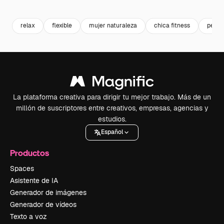
Premium
Premium
Premium
Premium
relax
flexible
mujer naturaleza
chica fitness
perso
La plataforma creativa para dirigir tu mejor trabajo. Más de un
millón de suscriptores entre creativos, empresas, agencias y
estudios.
Español
Productos
Spaces
Asistente de IA
Generador de imágenes
Generador de vídeos
Texto a voz