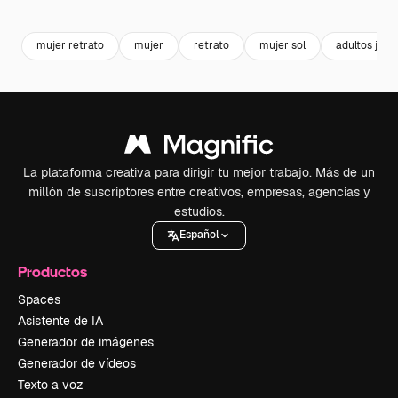
Premium
Premium
Generado por IA
Premium
Premium
mujer retrato
mujer
retrato
mujer sol
adultos jove
La plataforma creativa para dirigir tu mejor trabajo. Más de un
millón de suscriptores entre creativos, empresas, agencias y
estudios.
Español
Productos
Spaces
Asistente de IA
Generador de imágenes
Generador de vídeos
Texto a voz