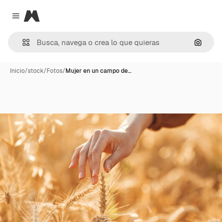
Magnific
Close menu
Buscar
Inicio
/
stock
/
Fotos
/
Mujer en un campo de…