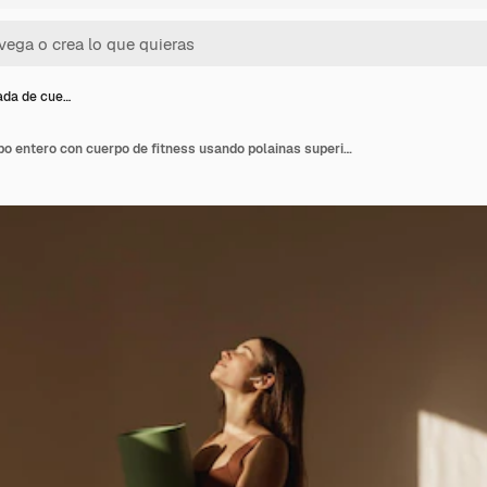
ada de cue…
Mujer delgada de cuerpo entero con cuerpo de fitness usando polainas superiores sosteniendo colchoneta de ejercicio mientras está de pie en el interior Chica con cabello largo oscuro va a entrenar Concepto de deportes en el hogar