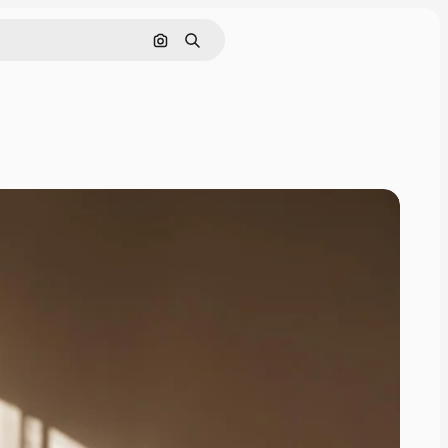
Buscar por imagen
Buscar