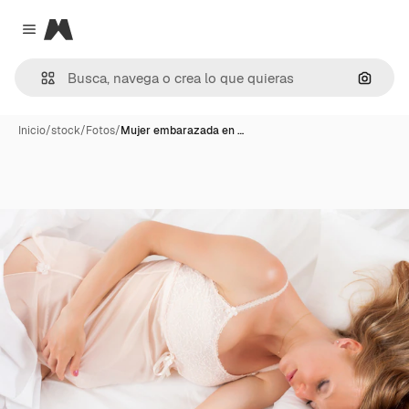
Magnific
Close menu
Buscar
Inicio
/
stock
/
Fotos
/
Mujer embarazada en …