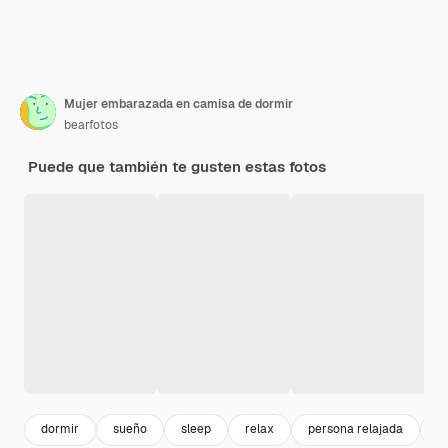
Mujer embarazada en camisa de dormir
bearfotos
Puede que también te gusten estas fotos
dormir
sueño
sleep
relax
persona relajada
m