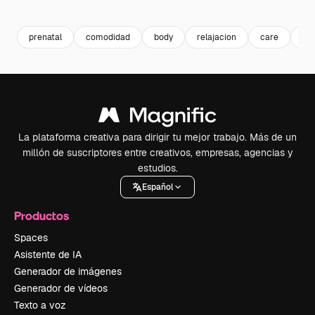
Premium
Premium
Premium
Premium
prenatal
comodidad
body
relajacion
care
mu
La plataforma creativa para dirigir tu mejor trabajo. Más de un
millón de suscriptores entre creativos, empresas, agencias y
estudios.
Español
Productos
Spaces
Asistente de IA
Generador de imágenes
Generador de vídeos
Texto a voz