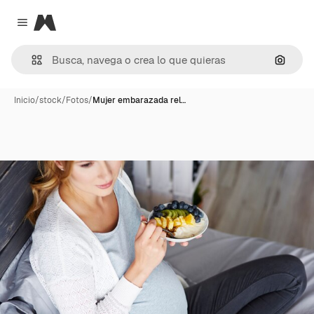
Magnific
Close menu
Buscar
Inicio
/
stock
/
Fotos
/
Mujer embarazada rel…