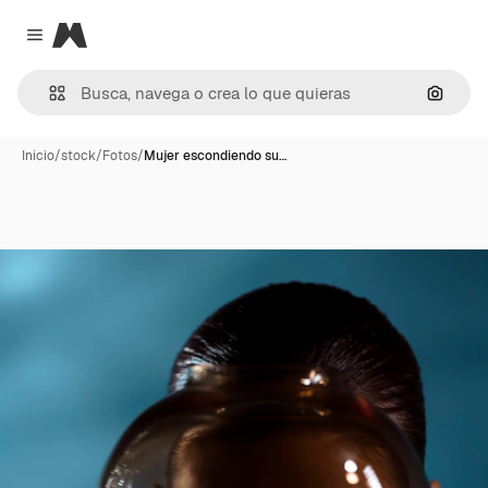
Magnific
Close menu
Buscar
Inicio
/
stock
/
Fotos
/
Mujer escondiendo su…