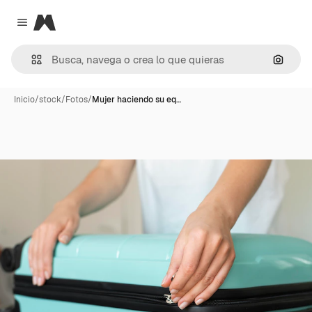
Magnific
Close menu
Buscar
Inicio
/
stock
/
Fotos
/
Mujer haciendo su eq…