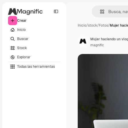
Crear
Inicio
/
stock
/
Fotos
/
Mujer haci
Inicio
Buscar
Mujer haciendo un vlog
magnific
Stock
Explorar
Todas las herramientas