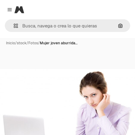
Magnific
Close menu
Buscar
Inicio
/
stock
/
Fotos
/
Mujer joven aburrida…