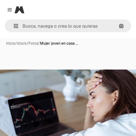
Magnific
Close menu
Buscar
Inicio
/
stock
/
Fotos
/
Mujer joven en casa …