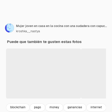
Mujer joven en casa en la cocina con una sudadera con capucha blanca con una computadora portátil, gráfico en la pantalla
kroshka__nastya
Puede que también te gusten estas fotos
blockchain
pago
money
ganancias
internet
f