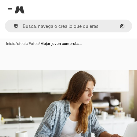
Magnific
Close menu
Buscar
Inicio
/
stock
/
Fotos
/
Mujer joven comproba…