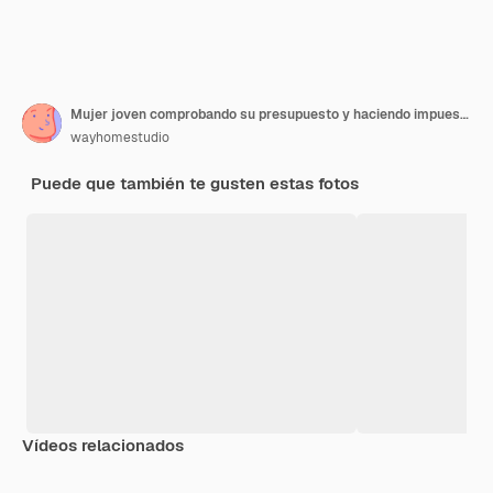
Mujer joven comprobando su presupuesto y haciendo impuestos
wayhomestudio
Puede que también te gusten estas fotos
Vídeos relacionados
Premium
Premium
Premium
Premium