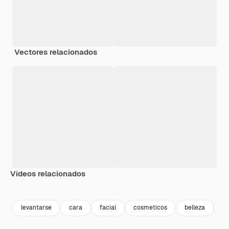
Vectores relacionados
Vídeos relacionados
Premium
Premium
Premium
Premium
levantarse
cara
facial
cosmeticos
belleza
li