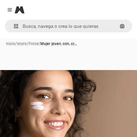
Magnific
Close menu
Buscar
Inicio
/
stock
/
Fotos
/
Mujer joven, con, cr…