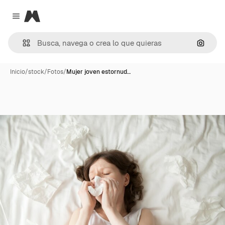
Magnific
Close menu
Buscar
Inicio
/
stock
/
Fotos
/
Mujer joven estornud…