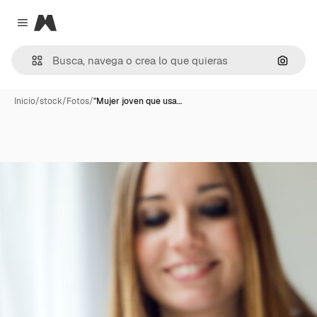
Magnific
Close menu
Buscar
Inicio
/
stock
/
Fotos
/
"Mujer joven que usa…