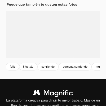
Puede que también te gusten estas fotos
feliz
lifestyle
sonriendo
persona sonriendo
mujer t
La plataforma creativa para dirigir tu mejor trabajo. Más de un
millón de suscriptores entre creativos, empresas, agencias y