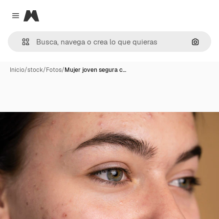
Magnific
Close menu
Buscar
Inicio
/
stock
/
Fotos
/
Mujer joven segura c…