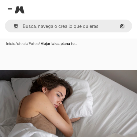
Magnific
Close menu
Buscar
Inicio
/
stock
/
Fotos
/
Mujer laica plana te…