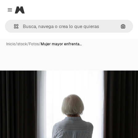
Magnific
Close menu
Buscar
Inicio
/
stock
/
Fotos
/
Mujer mayor enfrenta…