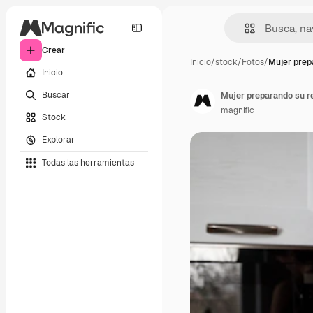
Crear
Inicio
/
stock
/
Fotos
/
Mujer prep
Inicio
Buscar
Mujer preparando su r
magnific
Stock
Explorar
Todas las herramientas