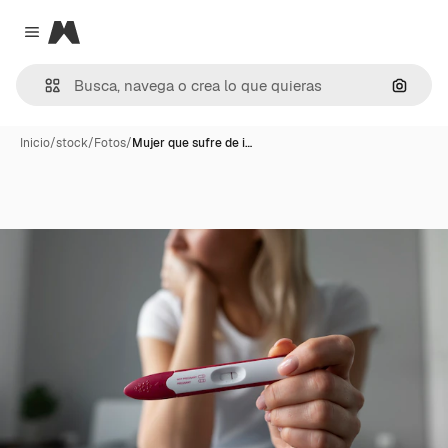
Magnific
Close menu
Buscar
Inicio
/
stock
/
Fotos
/
Mujer que sufre de i…